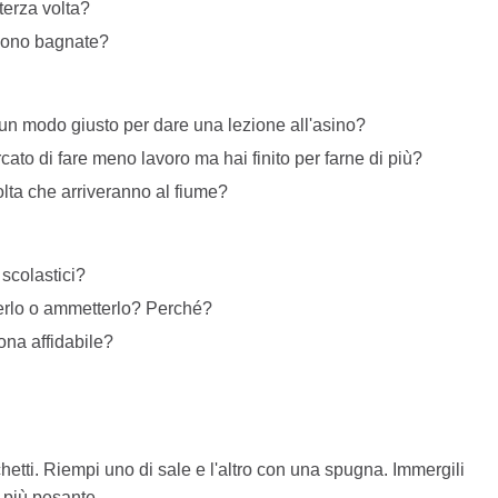
terza volta?
sono bagnate?
 un modo giusto per dare una lezione all'asino?
cato di fare meno lavoro ma hai finito per farne di più?
olta che arriveranno al fiume?
 scolastici?
erlo o ammetterlo? Perché?
na affidabile?
etti. Riempi uno di sale e l'altro con una spugna. Immergili
 più pesante.