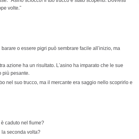
sse: "Asino sciocco! Il tuo trucco è stato scoperto. Dovresti
pe volte."
barare o essere pigri può sembrare facile all'inizio, ma
ra azione ha un risultato. L'asino ha imparato che le sue
o più pesante.
bo nel suo trucco, ma il mercante era saggio nello scoprirlo e
 è caduto nel fiume?
 la seconda volta?