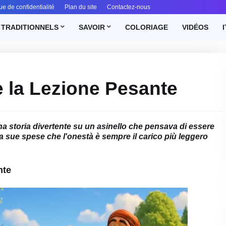
ue de confidentialité
Plan du site
Contactez-nous
 TRADITIONNELS
SAVOIR
COLORIAGE
VIDÉOS
I
e la Lezione Pesante
na storia divertente su un asinello che pensava di essere
 sue spese che l'onestà è sempre il carico più leggero
nte