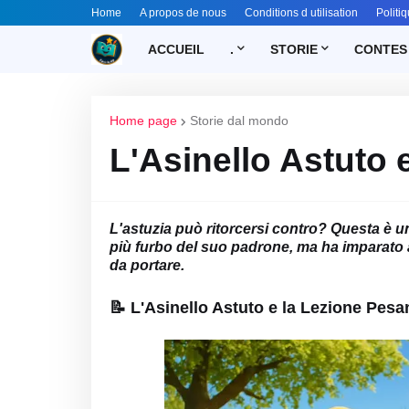
Home
A propos de nous
Conditions d utilisation
Politiq
ACCUEIL
.
STORIE
CONTES
Home page
Storie dal mondo
L'Asinello Astuto 
L'astuzia può ritorcersi contro? Questa è u
più furbo del suo padrone, ma ha imparato a
da portare.
📝 L'Asinello Astuto e la Lezione Pesa