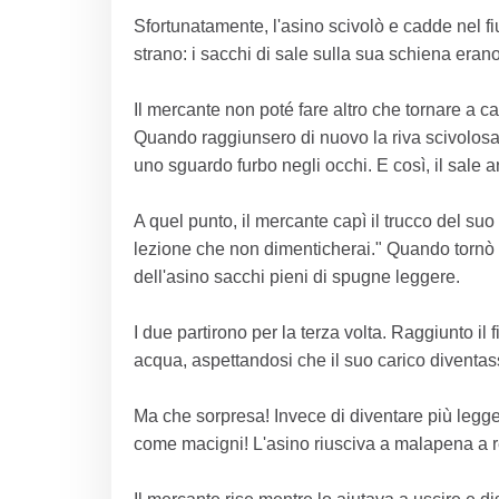
Sfortunatamente, l'asino scivolò e cadde nel f
strano: i sacchi di sale sulla sua schiena erano 
Il mercante non poté fare altro che tornare a c
Quando raggiunsero di nuovo la riva scivolosa 
uno sguardo furbo negli occhi. E così, il sale 
A quel punto, il mercante capì il trucco del suo
lezione che non dimenticherai." Quando tornò a
dell'asino sacchi pieni di spugne leggere.
I due partirono per la terza volta. Raggiunto il 
acqua, aspettandosi che il suo carico diventas
Ma che sorpresa! Invece di diventare più legg
come macigni! L'asino riusciva a malapena a re