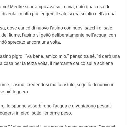
iume! Mentre si arrampicava sulla riva, notò qualcosa di
diventati molto più leggeri! Il sale si era sciolto nell'acqua.
asa, dove caricò di nuovo l'asino con nuovi sacchi di sale.
del fiume, l'asino si gettò deliberatamente nell'acqua, con
andò sprecato ancora una volta.
 asino pigro. "Va bene, amico mio," pensò tra sé, "ti darò una
 casa per la terza volta, il mercante caricò sulla schiena
fiume, l'asino, credendosi molto astuto, si gettò di nuovo in
se più leggero.
ero, le spugne assorbirono l'acqua e diventarono pesanti
ggersi in piedi sotto l'enorme peso.