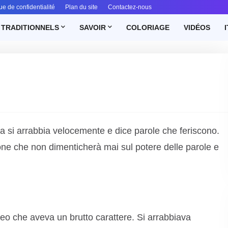
ue de confidentialité
Plan du site
Contactez-nous
 TRADITIONNELS
SAVOIR
COLORIAGE
VIDÉOS
I
 si arrabbia velocemente e dice parole che feriscono.
one che non dimenticherà mai sul potere delle parole e
o che aveva un brutto carattere. Si arrabbiava