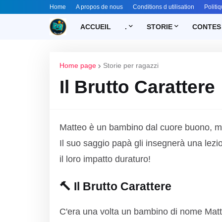
Home
A propos de nous
Conditions d utilisation
Politiq
ACCUEIL
.
STORIE
CONTES
Home page
Storie per ragazzi
Il Brutto Carattere
Matteo è un bambino dal cuore buono, ma
Il suo saggio papà gli insegnerà una lezi
il loro impatto duraturo!
🔨 Il Brutto Carattere
C'era una volta un bambino di nome Matte