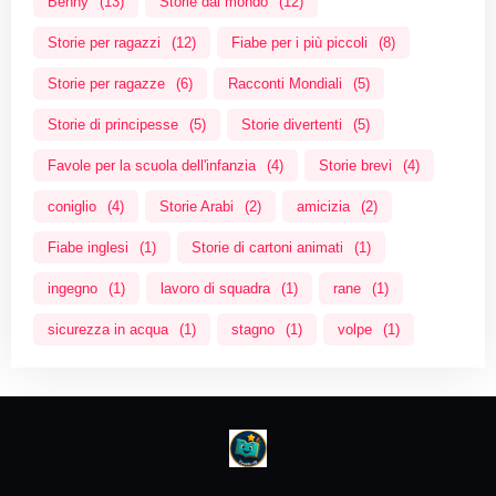
Benny
(13)
Storie dal mondo
(12)
Storie per ragazzi
(12)
Fiabe per i più piccoli
(8)
Storie per ragazze
(6)
Racconti Mondiali
(5)
Storie di principesse
(5)
Storie divertenti
(5)
Favole per la scuola dell'infanzia
(4)
Storie brevi
(4)
coniglio
(4)
Storie Arabi
(2)
amicizia
(2)
Fiabe inglesi
(1)
Storie di cartoni animati
(1)
ingegno
(1)
lavoro di squadra
(1)
rane
(1)
sicurezza in acqua
(1)
stagno
(1)
volpe
(1)