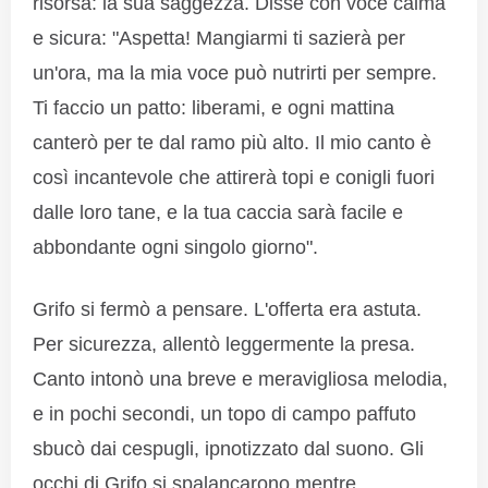
risorsa: la sua saggezza. Disse con voce calma
e sicura: "Aspetta! Mangiarmi ti sazierà per
un'ora, ma la mia voce può nutrirti per sempre.
Ti faccio un patto: liberami, e ogni mattina
canterò per te dal ramo più alto. Il mio canto è
così incantevole che attirerà topi e conigli fuori
dalle loro tane, e la tua caccia sarà facile e
abbondante ogni singolo giorno".
Grifo si fermò a pensare. L'offerta era astuta.
Per sicurezza, allentò leggermente la presa.
Canto intonò una breve e meravigliosa melodia,
e in pochi secondi, un topo di campo paffuto
sbucò dai cespugli, ipnotizzato dal suono. Gli
occhi di Grifo si spalancarono mentre