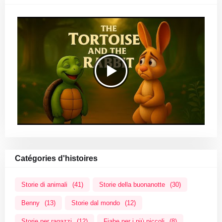
Catégories d'histoires
Storie di animali
(41)
Storie della buonanotte
(30)
Benny
(13)
Storie dal mondo
(12)
Storie per ragazzi
(12)
Fiabe per i più piccoli
(8)