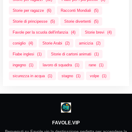
Storie per ragazze
(6)
Racconti Mondiali
(5)
Storie di principesse
(5)
Storie divertenti
(5)
Favole per la scuola dell'infanzia
(4)
Storie brevi
(4)
coniglio
(4)
Storie Arabi
(2)
amicizia
(2)
Fiabe inglesi
(1)
Storie di cartoni animati
(1)
ingegno
(1)
lavoro di squadra
(1)
rane
(1)
sicurezza in acqua
(1)
stagno
(1)
volpe
(1)
FAVOLE.VIP
Benvenuti su Favole.vip la destinazione perfetta per accendere la