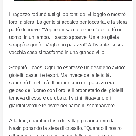
Il ragazzo radunò tutti gli abitanti del villaggio e mostrò
loro la sfera. La gente si accalcò per toccarla, e la sfera
parlò di nuovo. "Voglio un sacco pieno d'oro!" urlò un
uomo. In un lampo, il sacco apparve. Un altro gliela
strappò e gridò: "Voglio un palazzo!" All'istante, la sua
vecchia casa si trasformò in una grande villa.
Scoppiò il caos. Ognuno espresse un desiderio avido:
gioielli, castelli e tesori. Ma invece della felicità,
subentrò l'infelicità. Il proprietario del palazzo era
geloso dell'uomo con l'oro, e il proprietario dei gioielli
temeva di essere derubato. I vicini litigavano e i
giardini verdi e le risate dei bambini scomparvero.
Alla fine, i bambini tristi del villaggio andarono da
Nasir, portando la sfera di cristallo. "Quando il nostro
villaggio era piccolo, eravamo tutti felici," dissero