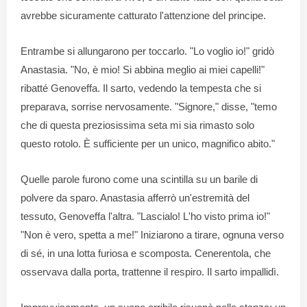
avrebbe sicuramente catturato l'attenzione del principe.
Entrambe si allungarono per toccarlo. "Lo voglio io!" gridò
Anastasia. "No, è mio! Si abbina meglio ai miei capelli!"
ribatté Genoveffa. Il sarto, vedendo la tempesta che si
preparava, sorrise nervosamente. "Signore," disse, "temo
che di questa preziosissima seta mi sia rimasto solo
questo rotolo. È sufficiente per un unico, magnifico abito."
Quelle parole furono come una scintilla su un barile di
polvere da sparo. Anastasia afferrò un'estremità del
tessuto, Genoveffa l'altra. "Lascialo! L'ho visto prima io!"
"Non è vero, spetta a me!" Iniziarono a tirare, ognuna verso
di sé, in una lotta furiosa e scomposta. Cenerentola, che
osservava dalla porta, trattenne il respiro. Il sarto impallidì.