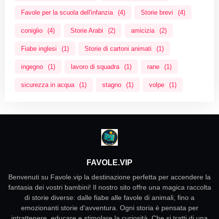
Favole per la scuola dell'infanzia
(4)
Storie brevi
(4)
coniglio
(4)
Storie Arabi
(2)
amicizia
(2)
Fiabe inglesi
(1)
Storie di cartoni animati
(1)
ingegno
(1)
lavoro di squadra
(1)
rane
(1)
sicurezza in acqua
(1)
stagno
(1)
volpe
(1)
FAVOLE.VIP
Benvenuti su Favole.vip la destinazione perfetta per accendere la
fantasia dei vostri bambini! Il nostro sito offre una magica raccolta
di storie diverse: dalle fiabe alle favole di animali, fino a
emozionanti storie d'avventura. Ogni storia è pensata per
intrattenere, educare e stimolare la curiosità. Che si tratti di una