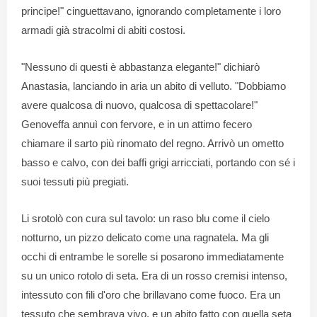
principe!" cinguettavano, ignorando completamente i loro
armadi già stracolmi di abiti costosi.
"Nessuno di questi è abbastanza elegante!" dichiarò
Anastasia, lanciando in aria un abito di velluto. "Dobbiamo
avere qualcosa di nuovo, qualcosa di spettacolare!"
Genoveffa annuì con fervore, e in un attimo fecero
chiamare il sarto più rinomato del regno. Arrivò un ometto
basso e calvo, con dei baffi grigi arricciati, portando con sé i
suoi tessuti più pregiati.
Li srotolò con cura sul tavolo: un raso blu come il cielo
notturno, un pizzo delicato come una ragnatela. Ma gli
occhi di entrambe le sorelle si posarono immediatamente
su un unico rotolo di seta. Era di un rosso cremisi intenso,
intessuto con fili d'oro che brillavano come fuoco. Era un
tessuto che sembrava vivo, e un abito fatto con quella seta