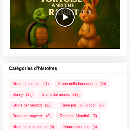
Catégories d'histoires
Storie di animali
(41)
Storie della buonanotte
(30)
Benny
(13)
Storie dal mondo
(12)
Storie per ragazzi
(12)
Fiabe per i più piccoli
(8)
Storie per ragazze
(6)
Racconti Mondiali
(5)
Storie di principesse
(5)
Storie divertenti
(5)