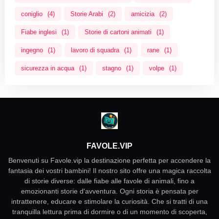
coniglio
(4)
Storie Arabi
(2)
amicizia
(2)
Fiabe inglesi
(1)
Storie di cartoni animati
(1)
ingegno
(1)
lavoro di squadra
(1)
rane
(1)
sicurezza in acqua
(1)
stagno
(1)
volpe
(1)
FAVOLE.VIP
Benvenuti su Favole.vip la destinazione perfetta per accendere la
fantasia dei vostri bambini! Il nostro sito offre una magica raccolta
di storie diverse: dalle fiabe alle favole di animali, fino a
emozionanti storie d'avventura. Ogni storia è pensata per
intrattenere, educare e stimolare la curiosità. Che si tratti di una
tranquilla lettura prima di dormire o di un momento di scoperta,