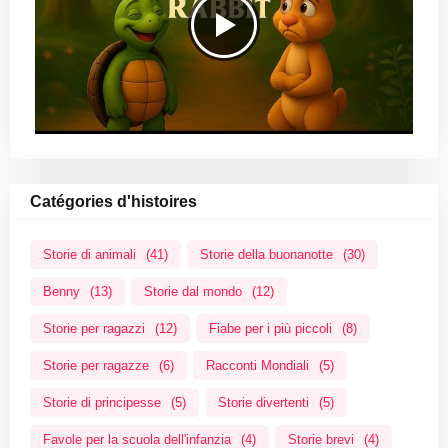
Catégories d'histoires
Storie di animali
(41)
Storie della buonanotte
(30)
Benny
(13)
Storie dal mondo
(12)
Storie per ragazzi
(12)
Fiabe per i più piccoli
(8)
Storie per ragazze
(6)
Racconti Mondiali
(5)
Storie di principesse
(5)
Storie divertenti
(5)
Favole per la scuola dell'infanzia
(4)
Storie brevi
(4)