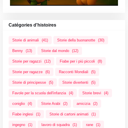
Catégories d'histoires
Storie di animali
(41)
Storie della buonanotte
(30)
Benny
(13)
Storie dal mondo
(12)
Storie per ragazzi
(12)
Fiabe per i più piccoli
(8)
Storie per ragazze
(6)
Racconti Mondiali
(5)
Storie di principesse
(5)
Storie divertenti
(5)
Favole per la scuola dell'infanzia
(4)
Storie brevi
(4)
coniglio
(4)
Storie Arabi
(2)
amicizia
(2)
Fiabe inglesi
(1)
Storie di cartoni animati
(1)
ingegno
(1)
lavoro di squadra
(1)
rane
(1)