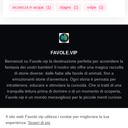
sicurezza in acqua
(1)
stagno
(1)
volpe
(1)
FAVOLE.VIP
Benvenuti su Favole.vip la destinazione perfetta per accendere la
fantasia dei vostri bambini! Il nostro sito offre una magica raccolta
di storie diverse: dalle fiabe alle favole di animali, fino a
emozionanti storie d'avventura. Ogni storia è pensata per
intrattenere, educare e stimolare la curiosità. Che si tratti di una
tranquilla lettura prima di dormire o di un momento di scoperta,
Favole.vip è un mondo meraviglioso per le piccole menti curiose.
Il sito web Favole.vip utilizza i cookie per migliorare la tua
Tous droits réservés © 2025 Hikayat.net - Contes et Histoires
esperienza.
Scopri di più