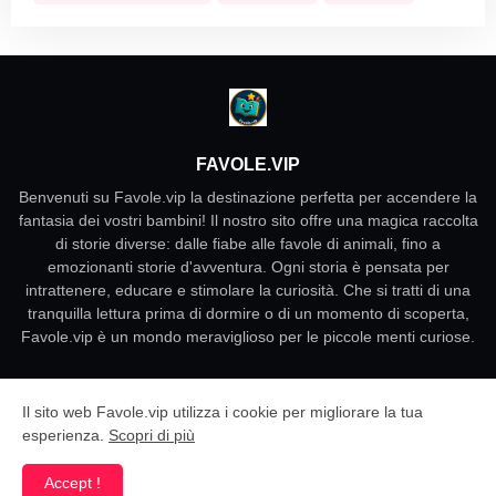
FAVOLE.VIP
Benvenuti su Favole.vip la destinazione perfetta per accendere la
fantasia dei vostri bambini! Il nostro sito offre una magica raccolta
di storie diverse: dalle fiabe alle favole di animali, fino a
emozionanti storie d'avventura. Ogni storia è pensata per
intrattenere, educare e stimolare la curiosità. Che si tratti di una
tranquilla lettura prima di dormire o di un momento di scoperta,
Favole.vip è un mondo meraviglioso per le piccole menti curiose.
Il sito web Favole.vip utilizza i cookie per migliorare la tua
Tous droits réservés © 2025 Hikayat.net - Contes et Histoires
esperienza.
Scopri di più
سياسية الخصوصية
إتفاقية الإستخدام
من نحن
الرئيسية
Accept !
إتصل بنا
خريطة الموقع