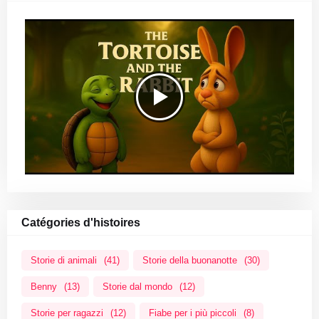
Catégories d'histoires
Storie di animali
(41)
Storie della buonanotte
(30)
Benny
(13)
Storie dal mondo
(12)
Storie per ragazzi
(12)
Fiabe per i più piccoli
(8)