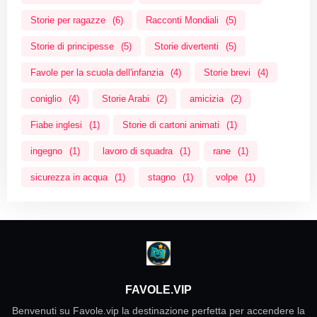
Storie per ragazze
(6)
Racconti Mondiali
(5)
Storie di principesse
(5)
Storie divertenti
(5)
Favole per la scuola dell'infanzia
(4)
Storie brevi
(4)
coniglio
(4)
Storie Arabi
(2)
amicizia
(2)
Fiabe inglesi
(1)
Storie di cartoni animati
(1)
ingegno
(1)
lavoro di squadra
(1)
rane
(1)
sicurezza in acqua
(1)
stagno
(1)
volpe
(1)
FAVOLE.VIP
Benvenuti su Favole.vip la destinazione perfetta per accendere la