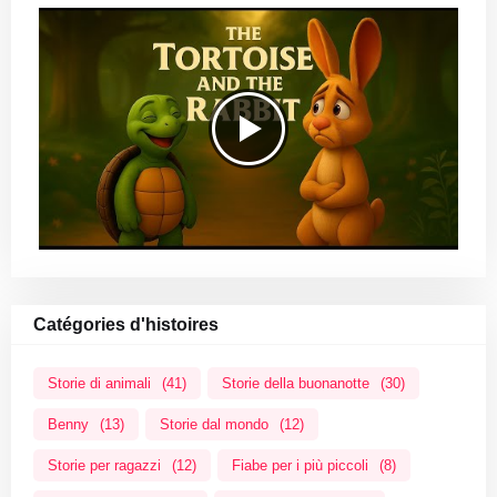
Catégories d'histoires
Storie di animali
(41)
Storie della buonanotte
(30)
Benny
(13)
Storie dal mondo
(12)
Storie per ragazzi
(12)
Fiabe per i più piccoli
(8)