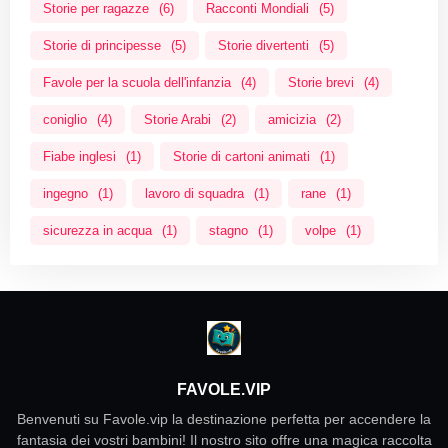
Storie per ragazze
(6)
Racconti Mondiali
(5)
Storie di principesse
(5)
Storie divertenti
(5)
Favole per la scuola dell'infanzia
(4)
Storie brevi
(4)
coniglio
(4)
Storie Arabi
(2)
amicizia
(2)
Fiabe inglesi
(1)
Storie di cartoni animati
(1)
ingegno
(1)
lavoro di squadra
(1)
rane
(1)
sicurezza in acqua
(1)
stagno
(1)
volpe
(1)
FAVOLE.VIP
Benvenuti su Favole.vip la destinazione perfetta per accendere la
fantasia dei vostri bambini! Il nostro sito offre una magica raccolta