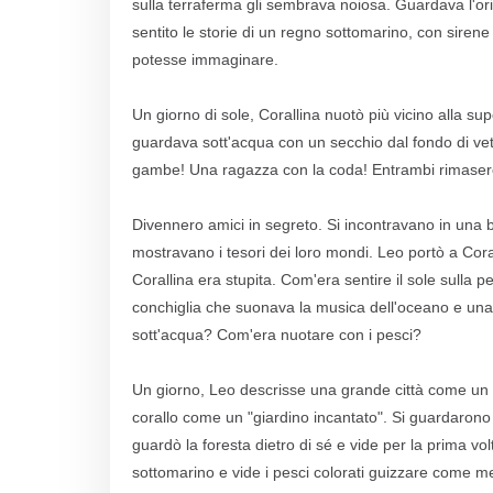
sulla terraferma gli sembrava noiosa. Guardava l'or
sentito le storie di un regno sottomarino, con sirene e
potesse immaginare.
Un giorno di sole, Corallina nuotò più vicino alla s
guardava sott'acqua con un secchio dal fondo di vetr
gambe! Una ragazza con la coda! Entrambi rimasero s
Divennero amici in segreto. Si incontravano in una
mostravano i tesori dei loro mondi. Leo portò a Coral
Corallina era stupita. Com'era sentire il sole sulla 
conchiglia che suonava la musica dell'oceano e una p
sott'acqua? Com'era nuotare con i pesci?
Un giorno, Leo descrisse una grande città come un "ca
corallo come un "giardino incantato". Si guardarono e
guardò la foresta dietro di sé e vide per la prima vol
sottomarino e vide i pesci colorati guizzare come mer