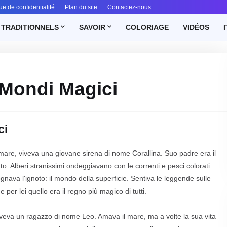
ue de confidentialité
Plan du site
Contactez-nous
 TRADITIONNELS
SAVOIR
COLORIAGE
VIDÉOS
I
 Mondi Magici
ci
el mare, viveva una giovane sirena di nome Corallina. Suo padre era il
o. Alberi stranissimi ondeggiavano con le correnti e pesci colorati
gnava l'ignoto: il mondo della superficie. Sentiva le leggende sulle
e per lei quello era il regno più magico di tutti.
 viveva un ragazzo di nome Leo. Amava il mare, ma a volte la sua vita