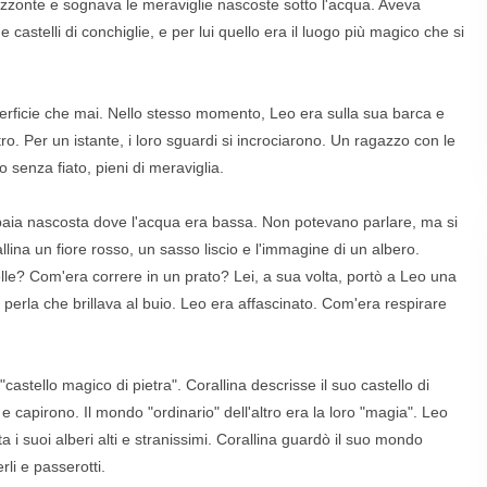
izzonte e sognava le meraviglie nascoste sotto l'acqua. Aveva
 castelli di conchiglie, e per lui quello era il luogo più magico che si
uperficie che mai. Nello stesso momento, Leo era sulla sua barca e
o. Per un istante, i loro sguardi si incrociarono. Un ragazzo con le
enza fiato, pieni di meraviglia.
 baia nascosta dove l'acqua era bassa. Non potevano parlare, ma si
lina un fiore rosso, un sasso liscio e l'immagine di un albero.
pelle? Com'era correre in un prato? Lei, a sua volta, portò a Leo una
erla che brillava al buio. Leo era affascinato. Com'era respirare
stello magico di pietra". Corallina descrisse il suo castello di
 capirono. Il mondo "ordinario" dell'altro era la loro "magia". Leo
ta i suoi alberi alti e stranissimi. Corallina guardò il suo mondo
li e passerotti.